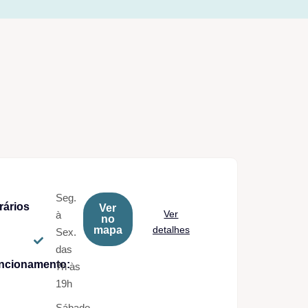
Seg.
rários
Ver
Ver
à
no
mapa
detalhes
Sex.
das
ncionamento:
7h às
19h
Sábado