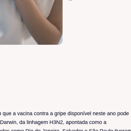
 que a vacina contra a gripe disponível neste ano pode
a Darwin, da linhagem H3N2, apontada como a
dades como Rio de Janeiro, Salvador e São Paulo tivera