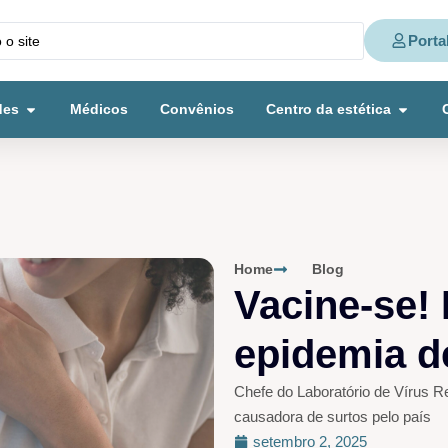
Porta
des
Médicos
Convênios
Centro da estética
Home
Blog
Vacine-se! 
epidemia d
Chefe do Laboratório de Vírus R
causadora de surtos pelo país
setembro 2, 2025