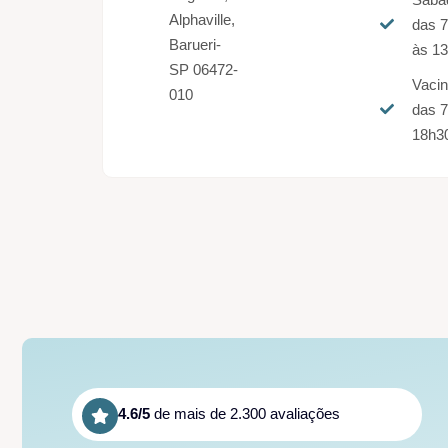
Alphaville,
das 
Barueri-
às 1
SP 06472-
Vaci
010
das 7
18h3
4.6/5
de mais de 2.300 avaliações