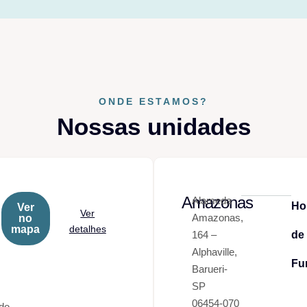
ONDE ESTAMOS?
Nossas unidades
Amazonas
Alameda
Ho
Ver
Ver
Amazonas,
no
mapa
detalhes
164 –
de
Alphaville,
Fu
s
Barueri-
SP
06454-070
do