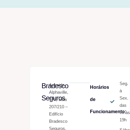
Seg.
Bradesco
Avenida
Horários
à
Alphaville,
Seguros
Sex.
779, Sala
de
das
207/210 –
Funcionamento:
7h à
Edifício
19h
Bradesco
Seguros,
Sába