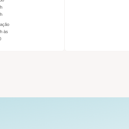
7h
3h
nação
h às
0