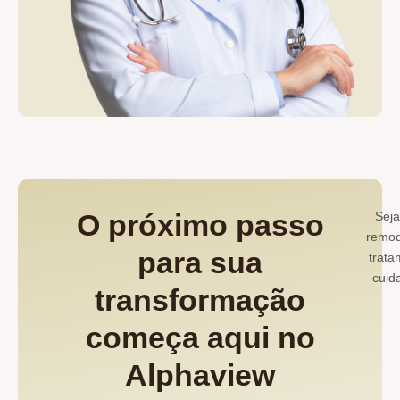
O próximo passo
Seja
remod
para sua
trata
cuid
transformação
começa aqui no
Alphaview