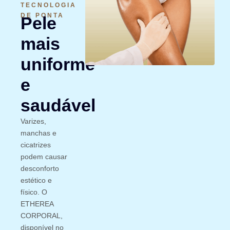
TECNOLOGIA
DE PONTA
Pele
mais
uniforme
e
saudável
Varizes,
manchas e
cicatrizes
podem causar
desconforto
estético e
físico. O
ETHEREA
CORPORAL,
disponível no