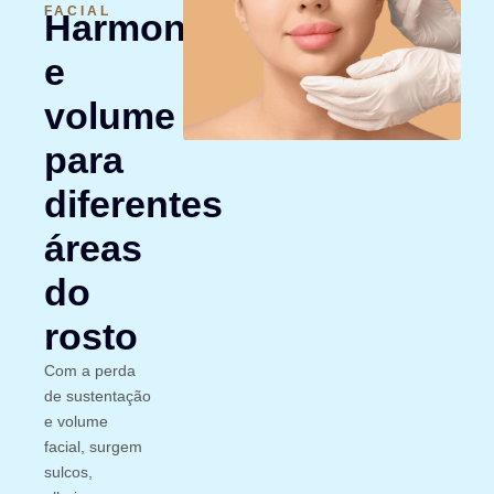
FACIAL
Harmonia
e
volume
para
diferentes
áreas
do
rosto
Com a perda
de sustentação
e volume
facial, surgem
sulcos,