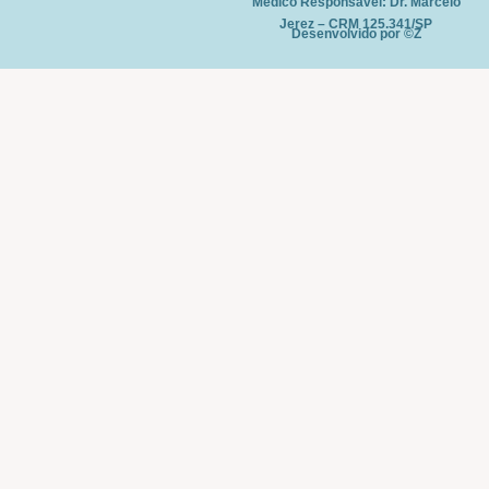
Médico Responsável: Dr. Marcelo
Jerez – CRM 125.341/SP
Desenvolvido por ©Z