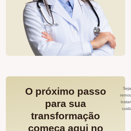
O próximo passo
Seja
remod
para sua
trata
cuid
transformação
começa aqui no