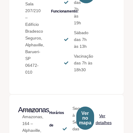
das
Sala
7h
207/210
Funcionamento:
às
–
19h
Edifício
Bradesco
Sábado
Seguros,
das 7h
Alphaville,
às 13h
Barueri-
Vacinação
SP
das 7h às
06472-
18h30
010
Amazonas
Seg.
Alameda
Horários
Ver
à
Ver
Amazonas,
no
Sex.
mapa
detalhes
164 –
de
das
Alphaville,