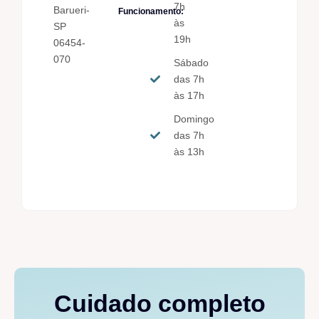
7h
Barueri-
Funcionamento:
às
SP
19h
06454-
070
Sábado
das 7h
às 17h
Domingo
das 7h
às 13h
Cuidado completo