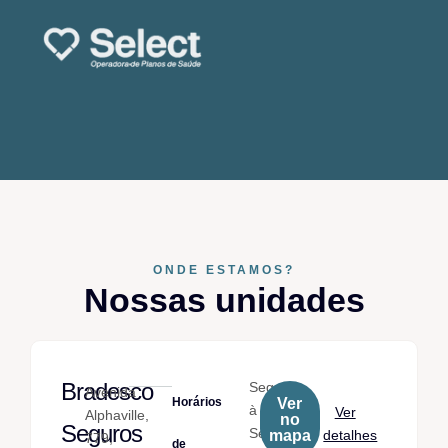
ONDE ESTAMOS?
Nossas unidades
Bradesco
Seg.
Avenida
Horários
Ver
à
Ver
Alphaville,
no
Seguros
Sex.
mapa
detalhes
779,
de