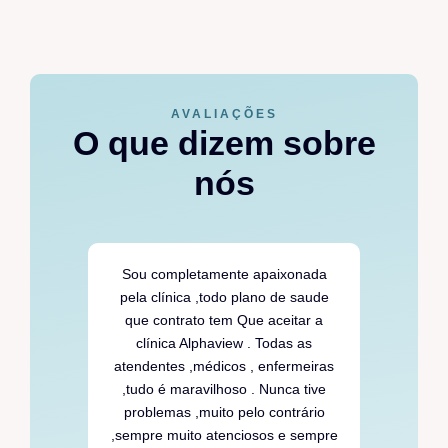
AVALIAÇÕES
O que dizem sobre
nós
ade
Sou completamente apaixonada
 de
pela clínica ,todo plano de saude
bi.
que contrato tem Que aceitar a
zes
clínica Alphaview . Todas as
to
atendentes ,médicos , enfermeiras
je
,tudo é maravilhoso . Nunca tive
problemas ,muito pelo contrário
da
,sempre muito atenciosos e sempre
c