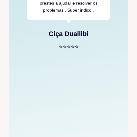
foi
prestes a ajudar e resolver os
o.
problemas . Super indico .
em
 e
Ciça Duailibi
a
⭐⭐⭐⭐⭐
 um
 se
a
s.
Fiz
la
,
as
a
e