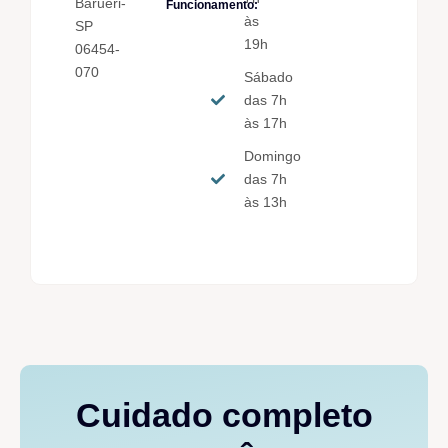
Barueri-
Funcionamento:
às
SP
19h
06454-
070
Sábado
das 7h
às 17h
Domingo
das 7h
às 13h
Cuidado completo