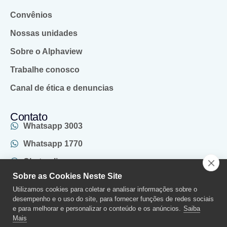
Convênios
Nossas unidades
Sobre o Alphaview
Trabalhe conosco
Canal de ética e denuncias
Contato
Whatsapp 3003
Whatsapp 1770
Chat online
Sobre as Cookies Neste Site
(011) 2970-1770
Utilizamos cookies para coletar e analisar informações sobre o
SAC
desempenho e o uso do site, para fornecer funções de redes sociais
e para melhorar e personalizar o conteúdo e os anúncios.
Saiba
Mais