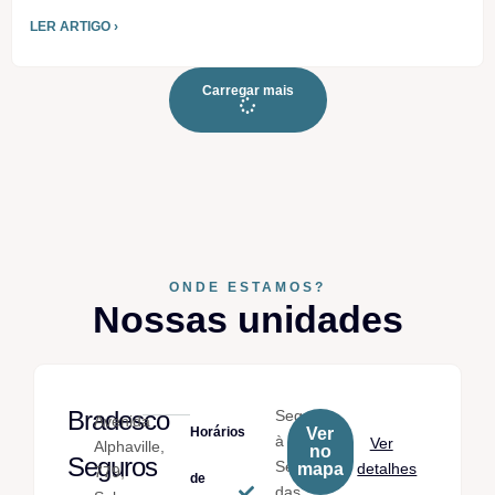
LER ARTIGO ›
Carregar mais
ONDE ESTAMOS?
Nossas unidades
Bradesco
Seg.
Avenida
Horários
Ver
à
Ver
Alphaville,
no
Seguros
Sex.
mapa
detalhes
779,
de
das