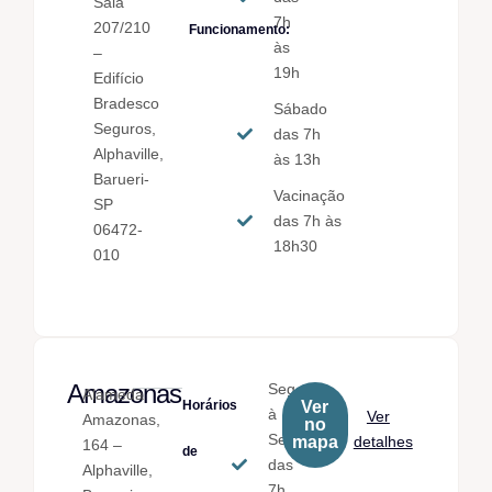
Sala
7h
207/210
Funcionamento:
às
–
19h
Edifício
Bradesco
Sábado
Seguros,
das 7h
Alphaville,
às 13h
Barueri-
Vacinação
SP
das 7h às
06472-
18h30
010
Amazonas
Seg.
Alameda
Horários
Ver
à
Ver
Amazonas,
no
Sex.
mapa
detalhes
164 –
de
das
Alphaville,
7h