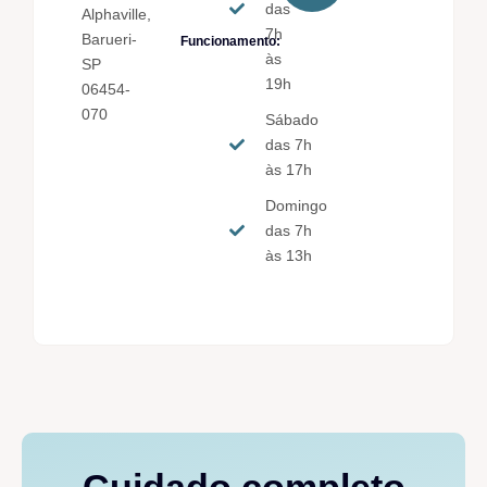
das
Alphaville,
7h
Barueri-
Funcionamento:
às
SP
19h
06454-
070
Sábado
das 7h
às 17h
Domingo
das 7h
às 13h
Cuidado completo