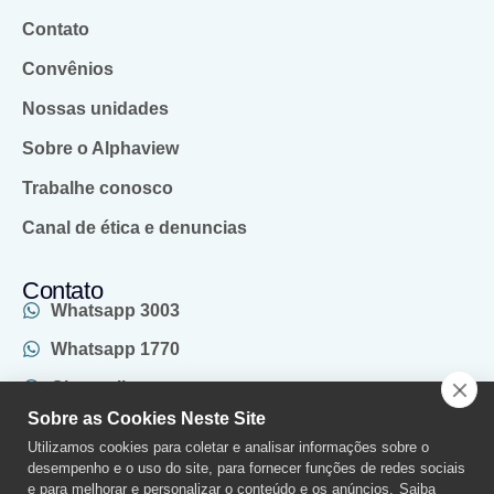
Contato
Convênios
Nossas unidades
Sobre o Alphaview
Trabalhe conosco
Canal de ética e denuncias
Contato
Whatsapp 3003
Whatsapp 1770
Chat online
Sobre as Cookies Neste Site
(011) 2970-1770
Utilizamos cookies para coletar e analisar informações sobre o
SAC
desempenho e o uso do site, para fornecer funções de redes sociais
e para melhorar e personalizar o conteúdo e os anúncios.
Saiba