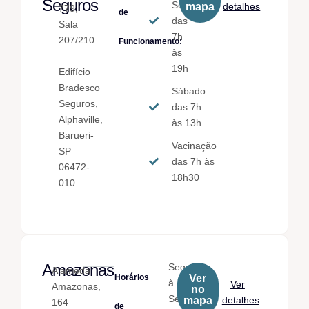
Seguros
Sex.
mapa
detalhes
779,
de
das
Sala
7h
207/210
Funcionamento:
às
–
19h
Edifício
Bradesco
Sábado
Seguros,
das 7h
Alphaville,
às 13h
Barueri-
Vacinação
SP
das 7h às
06472-
18h30
010
Amazonas
Seg.
Alameda
Horários
Ver
à
Ver
Amazonas,
no
Sex.
mapa
detalhes
164 –
de