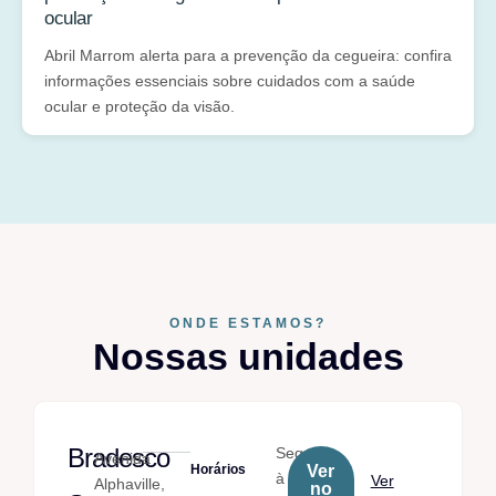
ocular
Abril Marrom alerta para a prevenção da cegueira: confira
informações essenciais sobre cuidados com a saúde
ocular e proteção da visão.
ONDE ESTAMOS?
Nossas unidades
Bradesco
Seg.
Avenida
Horários
Ver
à
Ver
Alphaville,
no