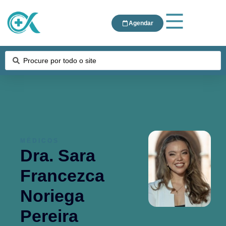
Agendar
MÉDICOS
Dra. Sara
Francezca
Noriega
Pereira