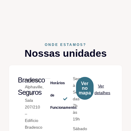
ONDE ESTAMOS?
Nossas unidades
Bradesco
Seg.
Avenida
Horários
Ver
à
Ver
Alphaville,
no
Seguros
Sex.
mapa
detalhes
779,
de
das
Sala
7h
207/210
Funcionamento:
às
–
19h
Edifício
Bradesco
Sábado