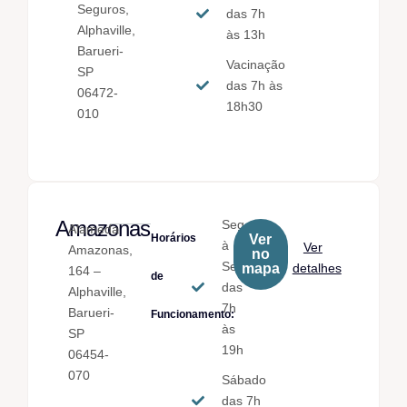
Seguros,
das 7h
Alphaville,
às 13h
Barueri-
Vacinação
SP
das 7h às
06472-
18h30
010
Amazonas
Seg.
Alameda
Horários
Ver
à
Ver
Amazonas,
no
Sex.
mapa
detalhes
164 –
de
das
Alphaville,
7h
Barueri-
Funcionamento:
às
SP
19h
06454-
070
Sábado
das 7h