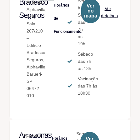
Bradesco
Seg.
Avenida
Horários
Ver
à
Ver
Alphaville,
no
Seguros
Sex.
mapa
detalhes
779,
de
das
Sala
7h
207/210
Funcionamento:
às
–
19h
Edifício
Bradesco
Sábado
Seguros,
das 7h
Alphaville,
às 13h
Barueri-
Vacinação
SP
das 7h às
06472-
18h30
010
Amazonas
Seg.
Alameda
Horários
Ver