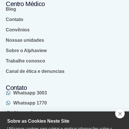
Centro Médico
Blog
Contato
Convênios
Nossas unidades
Sobre o Alphaview
Trabalhe conosco
Canal de ética e denuncias
Contato
Whatsapp 3003
Whatsapp 1770
Chat online
Sobre as Cookies Neste Site
(011) 2970-1770
Utilizamos cookies para coletar e analisar informações sobre o