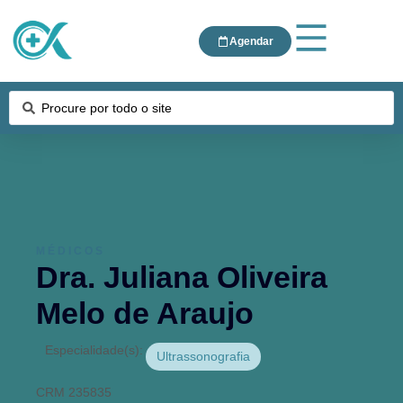
Agendar
MÉDICOS
Dra. Juliana Oliveira
Melo de Araujo
Especialidade(s):
Ultrassonografia
CRM 235835