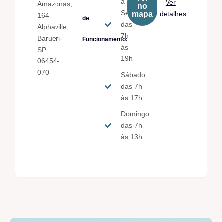
à
Ver
Amazonas,
no
Sex.
mapa
detalhes
164 –
de
das
Alphaville,
7h
Barueri-
Funcionamento:
às
SP
19h
06454-
070
Sábado
das 7h
às 17h
Domingo
das 7h
às 13h