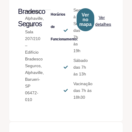
Bradesco
Seg.
Avenida
Horários
Ver
à
Ver
Alphaville,
no
Seguros
Sex.
mapa
detalhes
779,
de
das
Sala
7h
207/210
Funcionamento:
às
–
19h
Edifício
Bradesco
Sábado
Seguros,
das 7h
Alphaville,
às 13h
Barueri-
Vacinação
SP
das 7h às
06472-
18h30
010