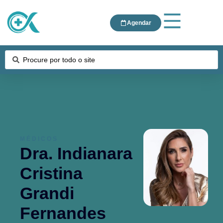
Agendar
MÉDICOS
Dra. Indianara
Cristina
Grandi
Fernandes