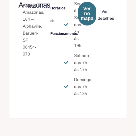
Amazonas
Seg.
Alameda
Horários
Ver
à
Ver
Amazonas,
no
Sex.
mapa
detalhes
164 –
de
das
Alphaville,
7h
Barueri-
Funcionamento:
às
SP
19h
06454-
070
Sábado
das 7h
às 17h
Domingo
das 7h
às 13h