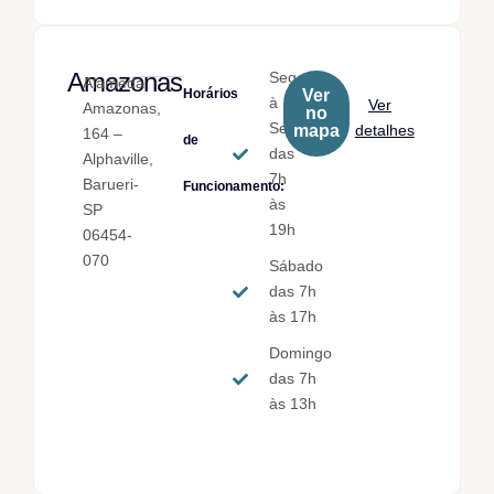
Amazonas
Seg.
Alameda
Horários
Ver
à
Ver
Amazonas,
no
Sex.
mapa
detalhes
164 –
de
das
Alphaville,
7h
Barueri-
Funcionamento:
às
SP
19h
06454-
070
Sábado
das 7h
às 17h
Domingo
das 7h
às 13h