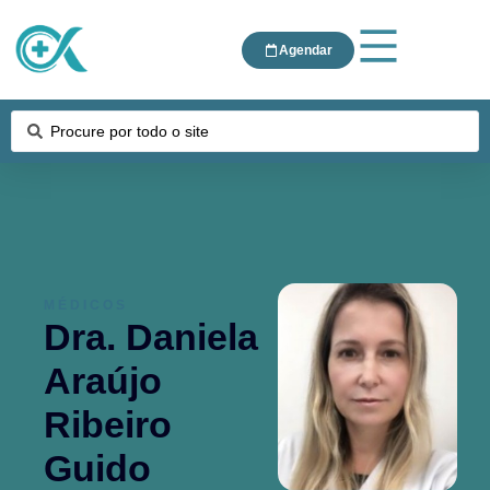
Agendar
MÉDICOS
Dra. Daniela
Araújo
Ribeiro
Guido