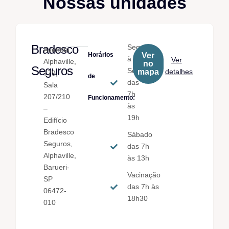
Nossas unidades
Bradesco
Seg.
Avenida
Horários
Ver
à
Ver
Alphaville,
no
Seguros
Sex.
mapa
detalhes
779,
de
das
Sala
7h
207/210
Funcionamento:
às
–
19h
Edifício
Bradesco
Sábado
Seguros,
das 7h
Alphaville,
às 13h
Barueri-
Vacinação
SP
das 7h às
06472-
18h30
010