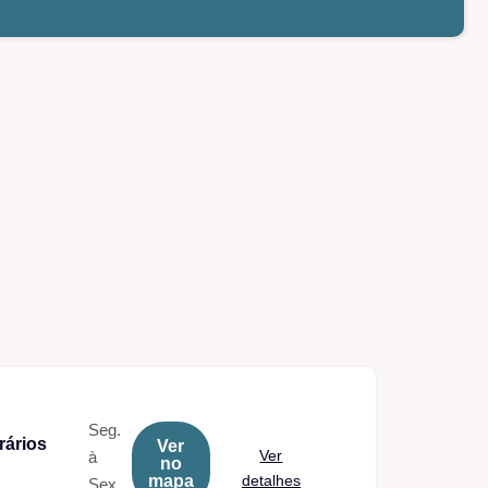
Seg.
rários
Ver
Ver
à
no
mapa
detalhes
Sex.