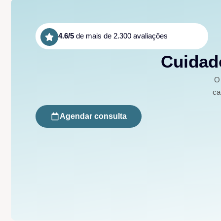
4.6/5
de mais de 2.300 avaliações
Cuidado
O 
ca
Agendar consulta