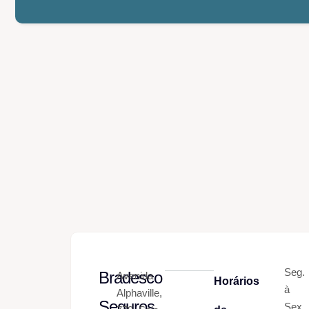
Seg.
Bradesco
Avenida
Horários
à
Alphaville,
Seguros
Sex.