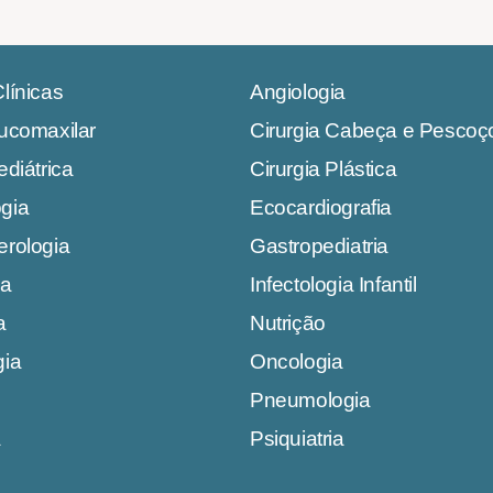
línicas
Angiologia
Bucomaxilar
Cirurgia Cabeça e Pescoç
ediátrica
Cirurgia Plástica
gia
Ecocardiografia
erologia
Gastropediatria
ia
Infectologia Infantil
a
Nutrição
gia
Oncologia
Pneumologia
a
Psiquiatria