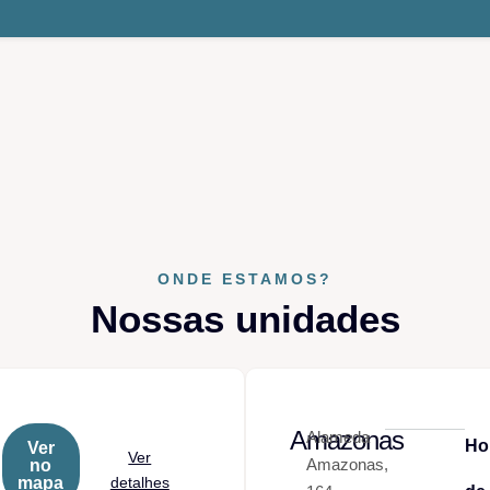
ONDE ESTAMOS?
Nossas unidades
Amazonas
Alameda
Ho
Ver
Ver
Amazonas,
no
mapa
detalhes