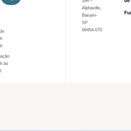
164 –
de
Alphaville,
Fu
s
Barueri-
SP
06454-070
do
7h
3h
nação
h às
0