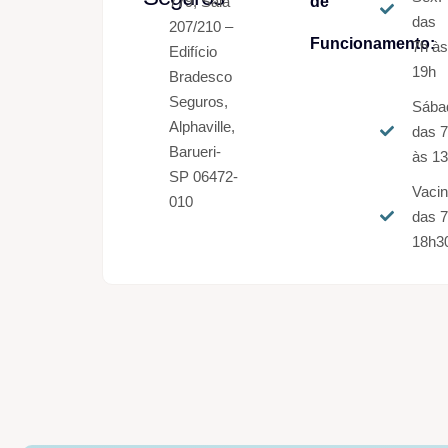
779, Sala
de
das
207/210 –
Funcionamento:
7h à
Edifício
19h
Bradesco
Seguros,
Sába
Alphaville,
das 
Barueri-
às 1
SP 06472-
Vaci
010
das 7
18h3