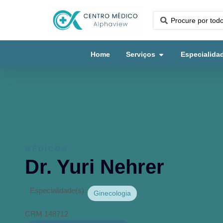
Home
Serviços
Especialida
MÉDICOS
Dr. Yuri Nehrer
Especialidade(s):
Ginecologia
CRM 148712