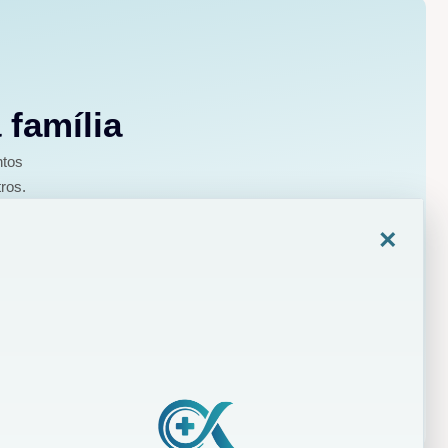
 família
ntos
ros.
×