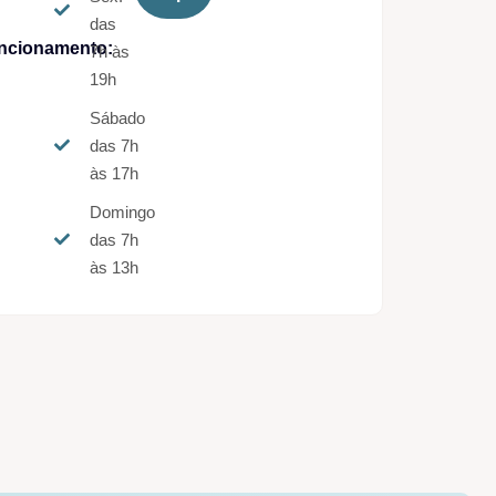
das
ncionamento:
7h às
19h
Sábado
das 7h
às 17h
Domingo
das 7h
às 13h