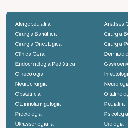
Alergopediatria
Análises C
Cirurgia Bariátrica
Cirurgia 
Cirurgia Oncológica
Cirurgia P
Clínica Geral
Dermatolo
Endocrinologia Pediátrica
Gastroent
Ginecologia
Infectolog
Neurocirurgia
Neurologi
Obstetrícia
Oftalmolo
Otorrinolaringologia
Pediatria
Proctologia
Psicologi
Ultrassonografia
Urologia