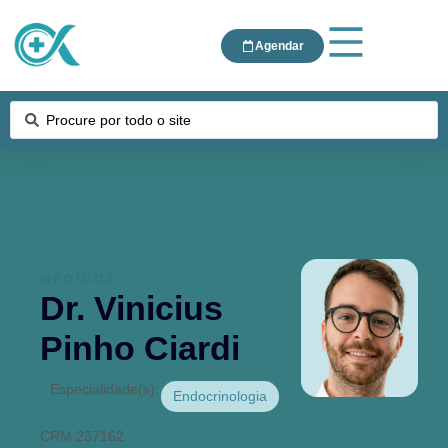
Agendar
MÉDICOS
Dr. Vinicius
Pinho Ciardi
Especialidade(s):
Endocrinologia
CRM 237162