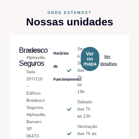
ONDE ESTAMOS?
Nossas unidades
Bradesco
Seg.
Avenida
Horários
Ver
à
Ver
Alphaville,
no
Seguros
Sex.
mapa
detalhes
779,
de
das
Sala
7h
207/210
Funcionamento:
às
–
19h
Edifício
Bradesco
Sábado
Seguros,
das 7h
Alphaville,
às 13h
Barueri-
Vacinação
SP
das 7h às
06472-