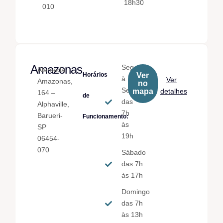
18h30
010
Amazonas
Seg.
Alameda
Horários
Ver
à
Ver
Amazonas,
no
Sex.
mapa
detalhes
164 –
de
das
Alphaville,
7h
Barueri-
Funcionamento:
às
SP
19h
06454-
070
Sábado
das 7h
às 17h
Domingo
das 7h
às 13h