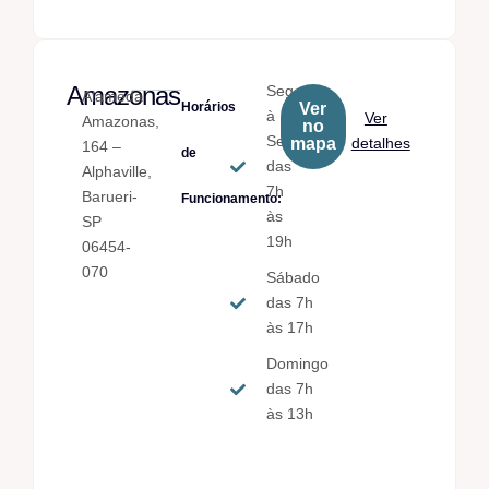
Amazonas
Seg.
Alameda
Horários
Ver
à
Ver
Amazonas,
no
Sex.
mapa
detalhes
164 –
de
das
Alphaville,
7h
Barueri-
Funcionamento:
às
SP
19h
06454-
070
Sábado
das 7h
às 17h
Domingo
das 7h
às 13h