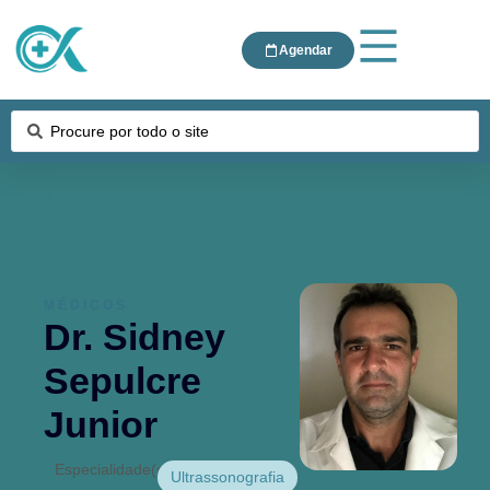
Agendar
MÉDICOS
Dr. Sidney
Sepulcre
Junior
Especialidade(s):
Ultrassonografia