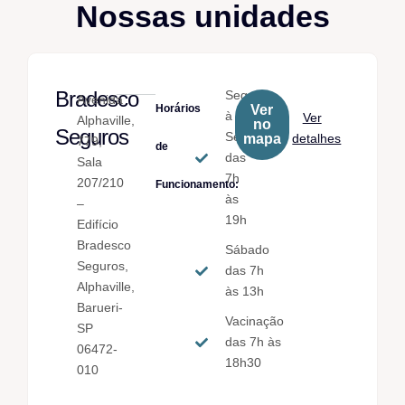
Nossas unidades
Bradesco
Seg.
Avenida
Horários
Ver
à
Ver
Alphaville,
no
Seguros
Sex.
mapa
detalhes
779,
de
das
Sala
7h
207/210
Funcionamento:
às
–
19h
Edifício
Bradesco
Sábado
Seguros,
das 7h
Alphaville,
às 13h
Barueri-
Vacinação
SP
das 7h às
06472-
18h30
010