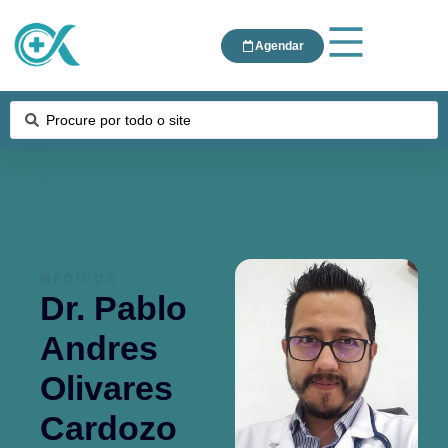
Agendar
MÉDICOS
Dr. Pablo
Andres
Olivares
Cardozo