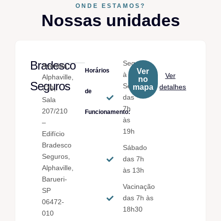
ONDE ESTAMOS?
Nossas unidades
Bradesco
Seg.
Avenida
Horários
Ver
à
Ver
Alphaville,
no
Seguros
Sex.
mapa
detalhes
779,
de
das
Sala
7h
207/210
Funcionamento:
às
–
19h
Edifício
Bradesco
Sábado
Seguros,
das 7h
Alphaville,
às 13h
Barueri-
Vacinação
SP
das 7h às
06472-
18h30
010