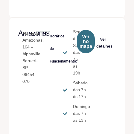
Amazonas
Seg.
Alameda
Horários
Ver
à
Ver
Amazonas,
no
Sex.
mapa
detalhes
164 –
de
das
Alphaville,
7h
Barueri-
Funcionamento:
às
SP
19h
06454-
070
Sábado
das 7h
às 17h
Domingo
das 7h
às 13h