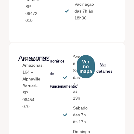
Vacinação
SP
das 7h às
06472-
18h30
010
Amazonas
Seg.
Alameda
Horários
Ver
à
Ver
Amazonas,
no
Sex.
mapa
detalhes
164 –
de
das
Alphaville,
7h
Barueri-
Funcionamento:
às
SP
19h
06454-
070
Sábado
das 7h
às 17h
Domingo