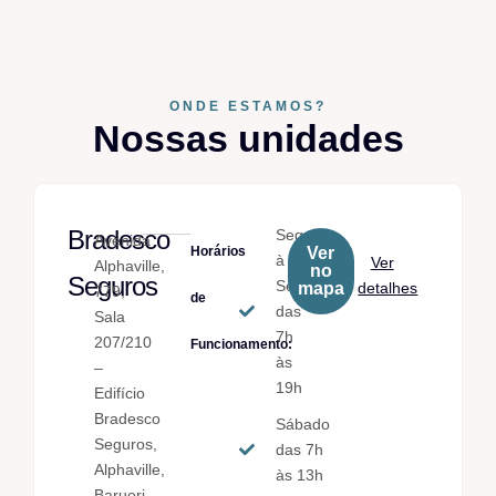
ONDE ESTAMOS?
Nossas unidades
Bradesco
Seg.
Avenida
Horários
Ver
à
Ver
Alphaville,
no
Seguros
Sex.
mapa
detalhes
779,
de
das
Sala
7h
207/210
Funcionamento:
às
–
19h
Edifício
Bradesco
Sábado
Seguros,
das 7h
Alphaville,
às 13h
Barueri-