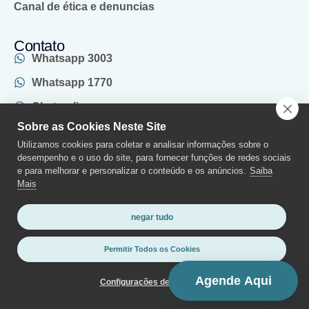
Canal de ética e denuncias
Contato
Whatsapp 3003
Whatsapp 1770
Chat online
Sobre as Cookies Neste Site
(011) 2970-1770
Utilizamos cookies para coletar e analisar informações sobre o
SAC
desempenho e o uso do site, para fornecer funções de redes sociais
e para melhorar e personalizar o conteúdo e os anúncios.
Saiba
Mais
negar tudo
Termos de Uso e Política de
©2025 Grupo Alphaview – Todos os
Permitir Todos os Cookies
Privacidade
Direitos Reservados.
Médico Responsável: Dr. Marcelo
Agende Aqui
Configurações de Cookies
Jerez – CRM 125.341/SP
Desenvolvido por ©Z