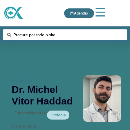
Agendar
MÉDICOS
Dr. Michel
Vitor Haddad
Especialidade(s):
Urologia
CRM 157008