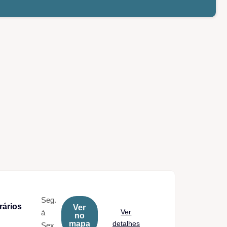
Seg.
rários
Ver
Ver
à
no
mapa
detalhes
Sex.