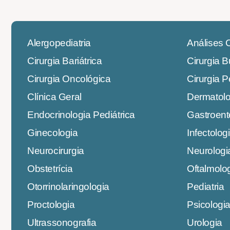
Alergopediatria
Análises C
Cirurgia Bariátrica
Cirurgia 
Cirurgia Oncológica
Cirurgia P
Clínica Geral
Dermatolo
Endocrinologia Pediátrica
Gastroent
Ginecologia
Infectolog
Neurocirurgia
Neurologi
Obstetrícia
Oftalmolo
Otorrinolaringologia
Pediatria
Proctologia
Psicologi
Ultrassonografia
Urologia