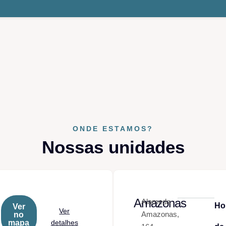
ONDE ESTAMOS?
Nossas unidades
Amazonas
Alameda
Ho
Ver
Ver
Amazonas,
no
mapa
detalhes