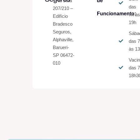
779, Sala
de
das
207/210 –
Funcionamento:
7h à
Edifício
19h
Bradesco
Seguros,
Sába
Alphaville,
das 
Barueri-
às 1
SP 06472-
Vaci
010
das 7
18h3