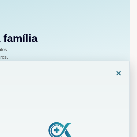
 família
ntos
ros.
×