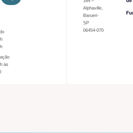
164 –
de
Alphaville,
Fu
s
Barueri-
SP
06454-070
do
7h
3h
nação
h às
0