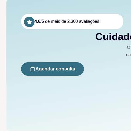
4.6/5
de mais de 2.300 avaliações
Cuidado
O 
ca
Agendar consulta