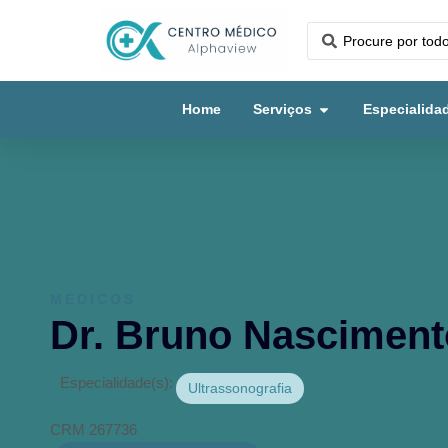
Home
Serviços
Especialida
MÉDICOS
Dr. Bruno Nasciment
Especialidade(s):
Ultrassonografia
CRM 267736