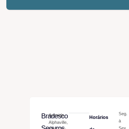
Seg.
Bradesco
Avenida
Horários
à
Alphaville,
Seguros
Sex.