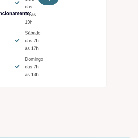
das
ncionamento:
7h às
19h
Sábado
das 7h
às 17h
Domingo
das 7h
às 13h