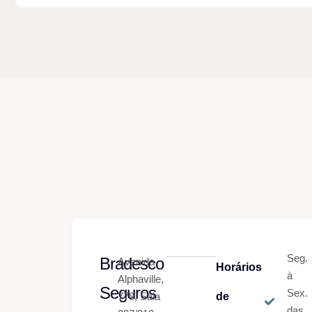
Seg.
Bradesco
Avenida
Horários
à
Alphaville,
Seguros
Sex.
779, Sala
de
das