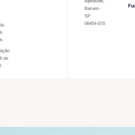
Alphaville,
Fu
s
Barueri-
SP
06454-070
do
7h
3h
nação
h às
0