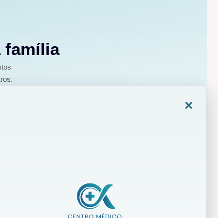
 família
ntos
ros.
×