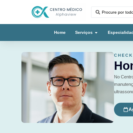
Home
Serviços
Especialida
CHECK
Ho
No Centr
manutençã
ultrasson
A