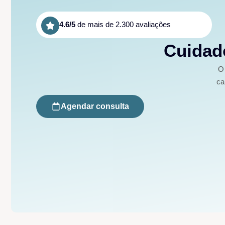
4.6/5
de mais de 2.300 avaliações
Cuidado
O 
ca
Agendar consulta