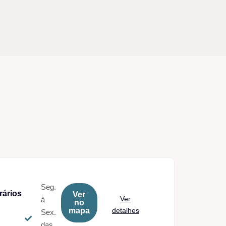
Seg.
rários
Ver
Ver
à
no
mapa
detalhes
Sex.
das