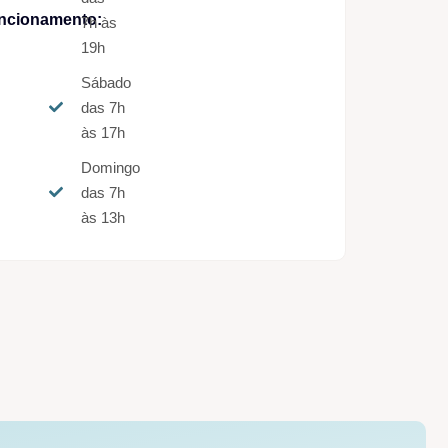
ncionamento:
7h às
19h
Sábado
das 7h
às 17h
Domingo
das 7h
às 13h