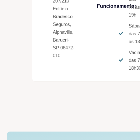
207/210 –
Funcionamento:
7h à
Edifício
19h
Bradesco
Seguros,
Sába
Alphaville,
das 
Barueri-
às 1
SP 06472-
Vaci
010
das 7
18h3