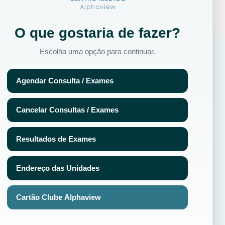
O que gostaria de fazer?
Escolha uma opção para continuar.
Agendar Consulta / Exames
Médico
Contato
Whatsapp 3003
Cancelar Consultas / Exames
Whatsapp 1770
Chat online
Resultados de Exames
(011) 2970-1770
ades
Endereço das Unidades
SAC
aview
osco
Cartão Clube Alphaview
a e denuncias