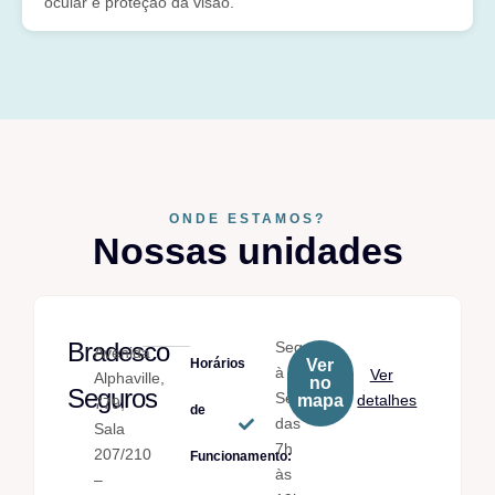
ocular e proteção da visão.
ONDE ESTAMOS?
Nossas unidades
Bradesco
Seg.
Avenida
Horários
Ver
à
Ver
Alphaville,
no
Seguros
Sex.
mapa
detalhes
779,
de
das
Sala
7h
207/210
Funcionamento:
às
–