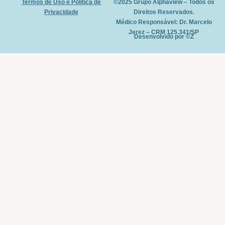
Termos de Uso e Política de
©2025 Grupo Alphaview – Todos os
Privacidade
Direitos Reservados.
Médico Responsável: Dr. Marcelo
Jerez – CRM 125.341/SP
Desenvolvido por ©Z