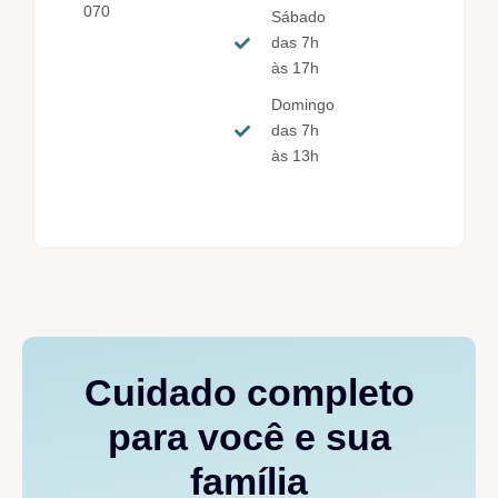
070
Sábado
das 7h
às 17h
Domingo
das 7h
às 13h
Cuidado completo
para você e sua
família