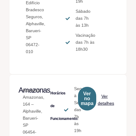
19h
Edifício
Bradesco
Sábado
Seguros,
das 7h
Alphaville,
às 13h
Barueri-
Vacinação
SP
das 7h às
06472-
18h30
010
Amazonas
Seg.
Alameda
Horários
Ver
à
Ver
Amazonas,
no
Sex.
mapa
detalhes
164 –
de
das
Alphaville,
7h
Barueri-
Funcionamento:
às
SP
19h
06454-