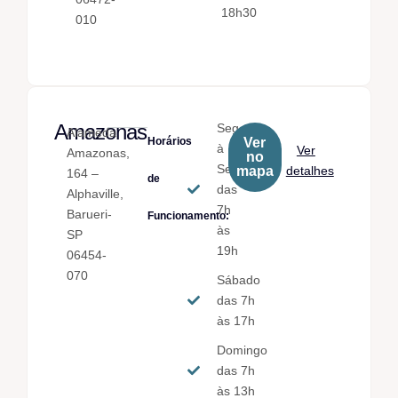
18h30
010
Amazonas
Seg.
Alameda
Horários
Ver
à
Ver
Amazonas,
no
Sex.
mapa
detalhes
164 –
de
das
Alphaville,
7h
Barueri-
Funcionamento:
às
SP
19h
06454-
070
Sábado
das 7h
às 17h
Domingo
das 7h
às 13h