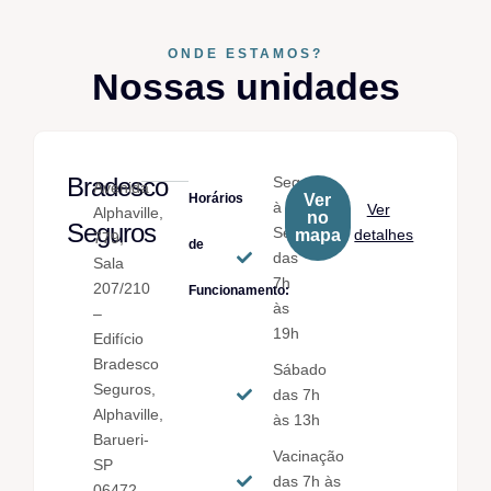
ONDE ESTAMOS?
Nossas unidades
Bradesco
Seg.
Avenida
Horários
Ver
à
Ver
Alphaville,
no
Seguros
Sex.
mapa
detalhes
779,
de
das
Sala
7h
207/210
Funcionamento:
às
–
19h
Edifício
Bradesco
Sábado
Seguros,
das 7h
Alphaville,
às 13h
Barueri-
Vacinação
SP
das 7h às
06472-