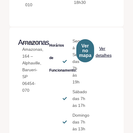
18h30
010
Amazonas
Seg.
Alameda
Horários
Ver
à
Ver
Amazonas,
no
Sex.
mapa
detalhes
164 –
de
das
Alphaville,
7h
Barueri-
Funcionamento:
às
SP
19h
06454-
070
Sábado
das 7h
às 17h
Domingo
das 7h
às 13h