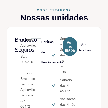
ONDE ESTAMOS?
Nossas unidades
Bradesco
Seg.
Avenida
Horários
Ver
à
Ver
Alphaville,
no
Seguros
Sex.
mapa
detalhes
779,
de
das
Sala
7h
207/210
Funcionamento:
às
–
19h
Edifício
Bradesco
Sábado
Seguros,
das 7h
Alphaville,
às 13h
Barueri-
Vacinação
SP
das 7h às
06472-