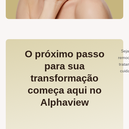
O próximo passo
Seja
remod
para sua
trata
cuid
transformação
começa aqui no
Alphaview